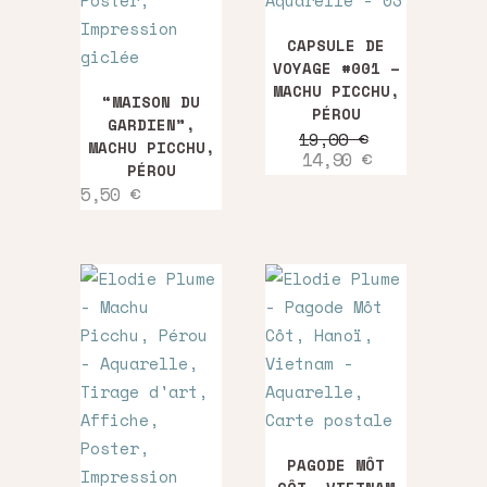
récent
CAPSULE DE
au
VOYAGE #001 –
MACHU PICCHU,
“MAISON DU
PÉROU
plus
GARDIEN”,
19,00
€
MACHU PICCHU,
Le
Le
14,90
€
PÉROU
prix
prix
ancien
5,50
€
initial
actuel
était :
est :
19,00 €.
14,90 €.
PAGODE MÔT