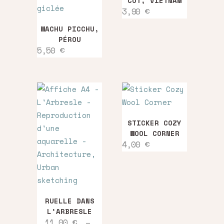
CÔT, VIETNAM
3,90
€
MACHU PICCHU,
PÉROU
5,50
€
STICKER COZY
WOOL CORNER
4,00
€
Ce
RUELLE DANS
produit
L’ARBRESLE
a
11,00
€
–