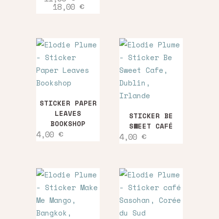
Plage
18,00
€
plusieurs
de
variations.
prix :
11,00 €
Les
à
options
18,00 €
peuvent
être
choisies
sur
STICKER PAPER
la
LEAVES
STICKER BE
page
BOOKSHOP
SWEET CAFÉ
4,00
€
du
4,00
€
produit