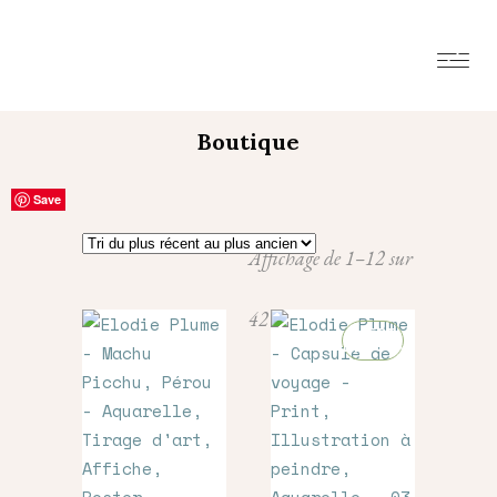
Boutique
Save
Save
Save
Save
Save
Save
Save
Save
Save
Save
Save
Save
Affichage de 1–12 sur
Trié
42 résultats
OFFRE
DÉCOUVERTE
du
plus