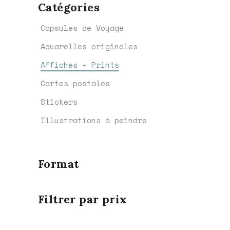
Catégories
choisies
sur
Capsules de Voyage
la
Aquarelles originales
page
du
Affiches - Prints
produit
Cartes postales
Stickers
Illustrations à peindre
Format
Filtrer par prix