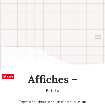
Affiches –
Save
Save
Save
Save
Save
Save
Save
Save
Save
Save
Save
Prints
Imprimés dans mon atelier sur un