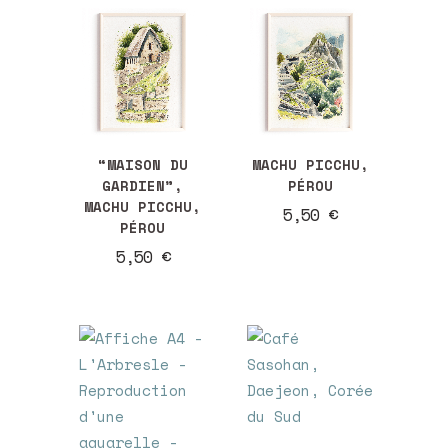
récent
au
plus
“MAISON DU
MACHU PICCHU,
GARDIEN”,
PÉROU
ancien
MACHU PICCHU,
5,50
€
PÉROU
5,50
€
Ce