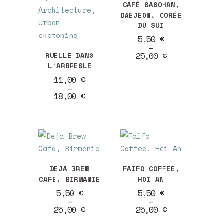
CAFÉ SASOHAN,
produit
DAEJEON, CORÉE
a
DU SUD
plusieurs
Plage
5,50
€
de
–
Ce
variations.
prix :
25,00
€
RUELLE DANS
produit
Les
5,50 €
L’ARBRESLE
à
a
options
Plage
11,00
€
25,00 €
plusieurs
peuvent
de
–
prix :
18,00
€
variations.
être
11,00 €
Les
choisies
à
18,00 €
options
sur
peuvent
la
être
page
Ce
Ce
choisies
du
DEJA BREW
FAIFO COFFEE,
produit
produit
sur
produit
CAFE, BIRMANIE
HOI AN
a
a
la
Plage
Plage
5,50
€
5,50
€
plusieurs
plusieurs
page
de
de
–
–
prix :
prix :
25,00
€
25,00
€
variations.
variations.
du
5,50 €
5,50 €