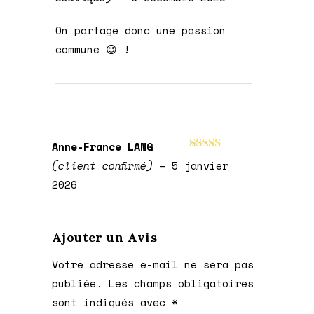
On partage donc une passion
commune 😉 !
Anne-France LANG
Note
5
sur 5
(client confirmé)
–
5 janvier
2026
Ajouter un Avis
Votre adresse e-mail ne sera pas
publiée.
Les champs obligatoires
sont indiqués avec
*