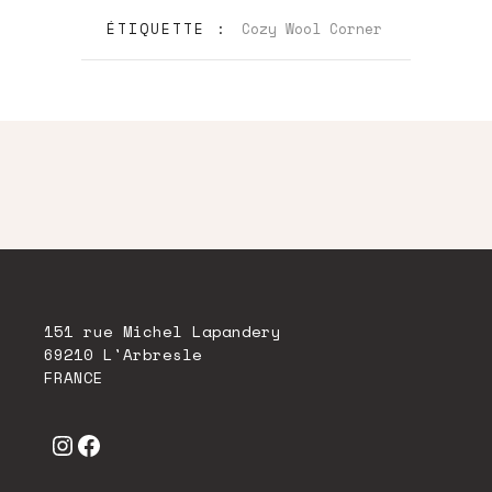
ÉTIQUETTE :
Cozy Wool Corner
151 rue Michel Lapandery
69210 L'Arbresle
FRANCE
Instagram
Facebook