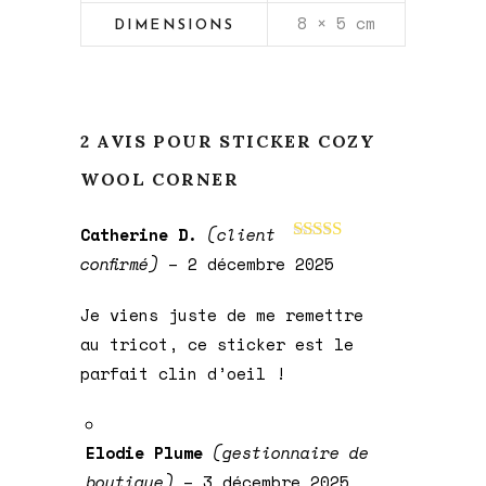
8 × 5 cm
DIMENSIONS
2 AVIS POUR
STICKER COZY
WOOL CORNER
Catherine D.
(client
Note
5
sur 5
confirmé)
–
2 décembre 2025
Je viens juste de me remettre
au tricot, ce sticker est le
parfait clin d’oeil !
Elodie Plume
(gestionnaire de
boutique)
–
3 décembre 2025