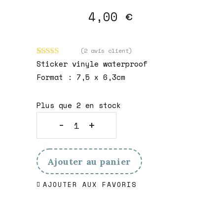
4,00
€
(
2
avis client)
Noté
2
5.00
Sticker vinyle waterproof
sur 5 basé
Format : 7,5 x 6,3cm
sur
notations
client
Plus que 2 en stock
Sticker
Cozy
Ajouter au panier
Wool
AJOUTER AUX FAVORIS
Corner
quantity