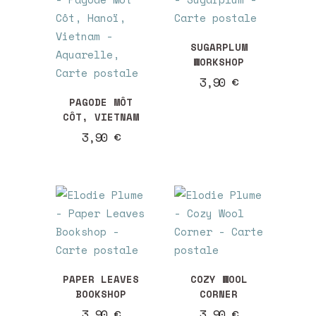
récent
SUGARPLUM
WORKSHOP
au
3,90
€
PAGODE MÔT
plus
CÔT, VIETNAM
3,90
€
ancien
PAPER LEAVES
COZY WOOL
BOOKSHOP
CORNER
3,90
€
3,90
€