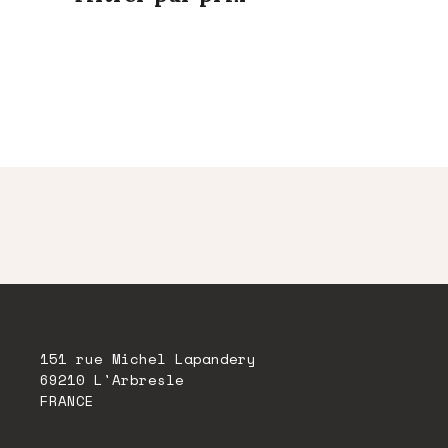
151 rue Michel Lapandery
69210 L'Arbresle
FRANCE