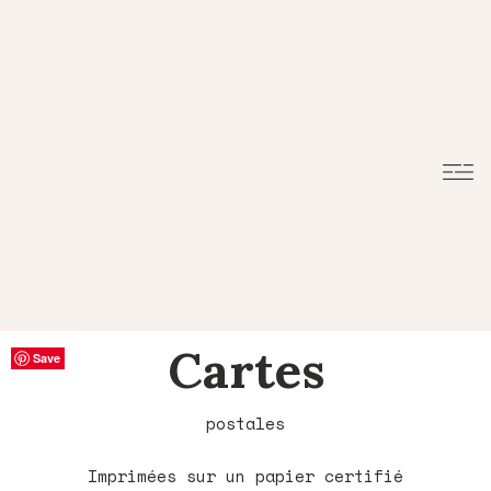
Cartes
Save
Save
Save
Save
Save
Save
Save
Save
Save
Save
Save
Save
postales
Imprimées sur un papier certifié