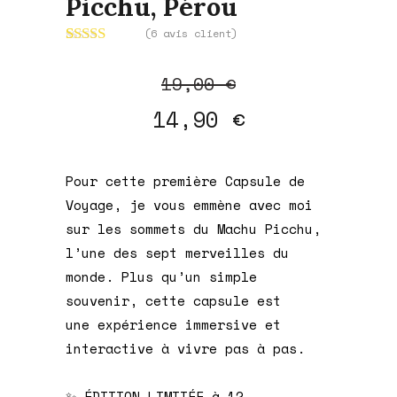
Picchu, Pérou
(
6
avis client)
Noté
6
5.00
sur 5 basé
Le
Le
19,00
€
sur
notations
prix
prix
14,90
€
client
initial
actuel
était :
est :
19,00 €.
14,90 €.
Pour cette première Capsule de
Voyage, je vous emmène avec moi
sur les sommets du Machu Picchu,
l’une des sept merveilles du
monde. Plus qu’un simple
souvenir, cette capsule est
une
expérience immersive et
interactive
à vivre pas à pas.
✨ ÉDITION LIMITÉE à 12