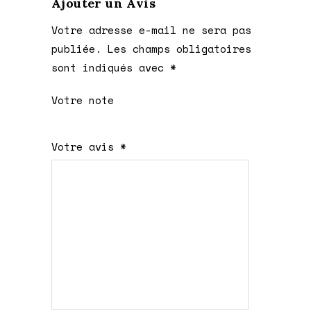
Ajouter un Avis
Votre adresse e-mail ne sera pas
publiée.
Les champs obligatoires
sont indiqués avec
*
Votre note
1 étoile
2 étoiles
3 étoiles
4 étoiles
5 étoiles
Votre avis
*
sur
sur
sur 5
sur 5
sur 5
5
5