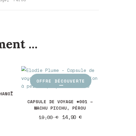
ent ...
OFFRE DÉCOUVERTE
HANOÏ
Plage
CAPSULE DE VOYAGE #001 –
de
MACHU PICCHU, PÉROU
prix :
Le
Le
14,90
€
19,00
€
5,50 €
prix
prix
à
initial
actuel
25,00 €
était :
est :