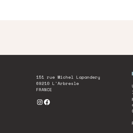
être
être
choisies
chois
sur
sur
la
la
page
page
du
du
produit
produ
151 rue Michel Lapandery
69210 L'Arbresle
FRANCE
Instagram
Facebook