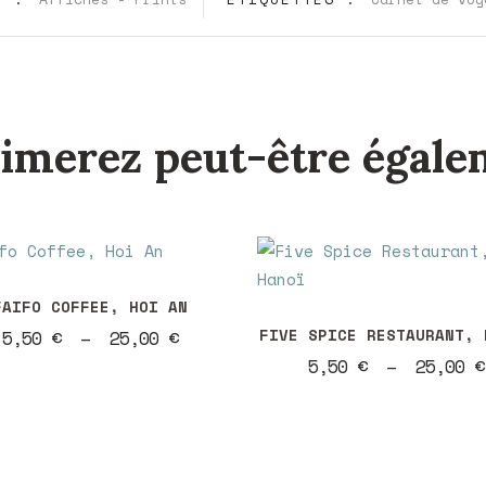
imerez peut-être égalem
it
Ce
FAIFO COFFEE, HOI AN
produit
Plage
FIVE SPICE RESTAURANT, 
5,50
€
–
25,00
€
de
eurs
a
5,50
€
–
25,00
€
prix :
tions.
5,50 €
plusieurs
à
variations.
25,00 €
ns
Les
nt
options