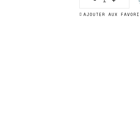
Machu
AJOUTER AUX FAVORI
Picchu,
Pérou
quantity