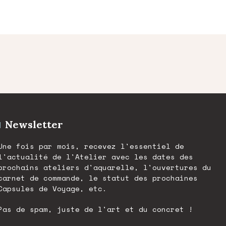
peuvent
ies
être
choisies
sur
la
page
it
du
produit
Newsletter
Une fois par mois, recevez l'essentiel de
l'actualité de l'Atelier avec les dates des
prochains ateliers d'aquarelle, l'ouvertures du
carnet de commande, le statut des prochaines
Capsules de Voyage, etc.
Pas de spam, juste de l'art et du concret !