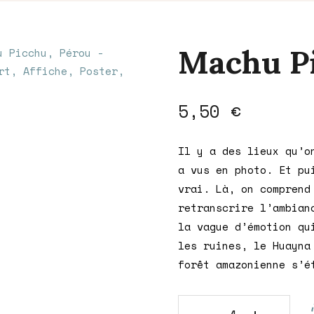
Machu Pi
5,50
€
Il y a des lieux qu’o
a vus en photo. Et pu
vrai. Là, on comprend
retranscrire l’ambian
la vague d’émotion qu
les ruines, le Huayna
forêt amazonienne s’é