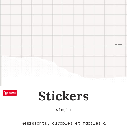
Stickers
Save
Save
Save
Save
Save
vinyle
Résistants, durables et faciles à