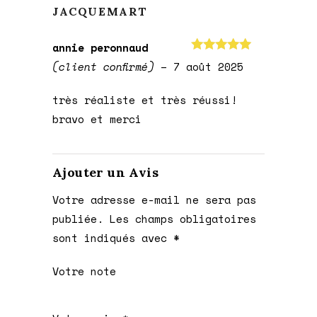
JACQUEMART
annie peronnaud
Note
5
sur
(client confirmé)
–
7 août 2025
5
très réaliste et très réussi!
bravo et merci
Ajouter un Avis
Votre adresse e-mail ne sera pas
publiée.
Les champs obligatoires
sont indiqués avec
*
Votre note
1 étoile
2 étoiles
3 étoiles
4 étoiles
5 étoiles