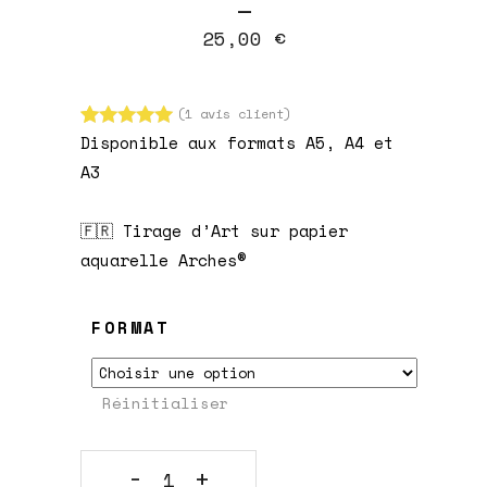
–
prix :
25,00
€
9,50 €
à
25,00 €
(
1
avis client)
Disponible aux formats A5, A4 et
Noté
1
5.00
sur 5
A3
basé sur
notation
client
🇫🇷 Tirage d’Art sur papier
aquarelle Arches®
FORMAT
Réinitialiser