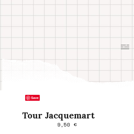
Save
Tour Jacquemart
Plage
9,50
€
de