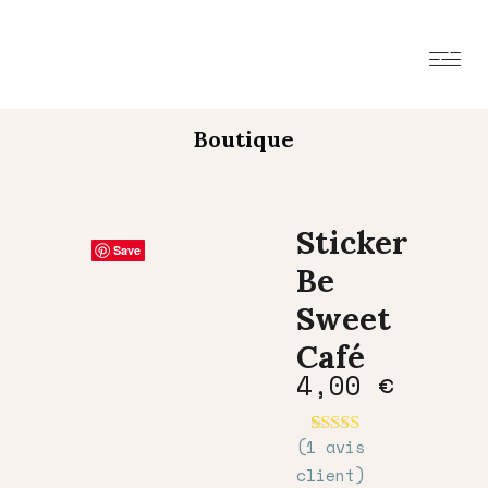
Boutique
Sticker
Save
Save
Save
Save
Save
Be
Sweet
Café
4,00
€
(
1
avis
Noté
1
5.00
sur 5 basé
client)
sur
notation