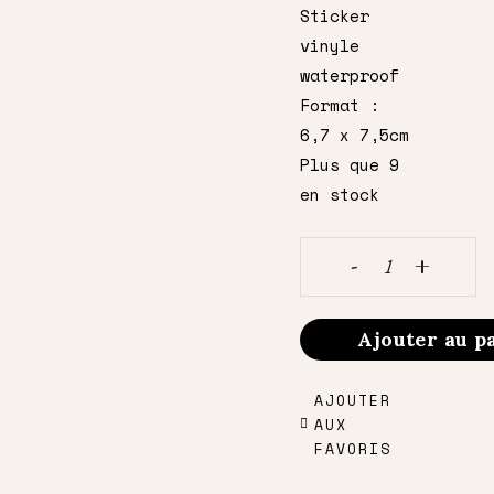
Sticker
client
vinyle
waterproof
Format :
6,7 x 7,5cm
Plus que 9
en stock
Sticker
Be
Ajouter au p
Sweet
AJOUTER
Café
AUX
quantity
FAVORIS