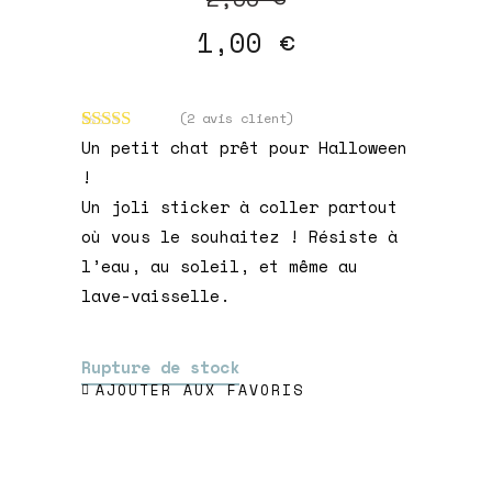
prix
prix
1,00
€
initial
actuel
était :
est :
2,50 €.
1,00 €.
(
2
avis client)
Noté
2
5.00
Un petit chat prêt pour Halloween
sur 5 basé
!
sur
notations
Un joli sticker à coller partout
client
où vous le souhaitez ! Résiste à
l’eau, au soleil, et même au
lave-vaisselle.
Rupture de stock
AJOUTER AUX FAVORIS