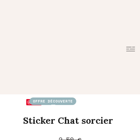
OFFRE DÉCOUVERTE
Save
Sticker Chat sorcier
Le
Le
2,50
€