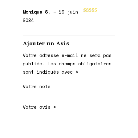
Monique S.
–
10 juin
Note
5
sur 5
2024
Ajouter un Avis
Votre adresse e-mail ne sera pas
publiée.
Les champs obligatoires
sont indiqués avec
*
Votre note
1 étoile
2 étoiles
3 étoiles
4 étoiles
5 étoiles
Votre avis
*
sur
sur
sur 5
sur 5
sur 5
5
5