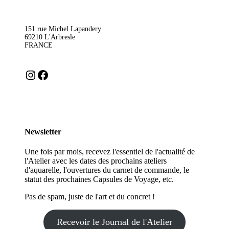
la
pag
du
151 rue Michel Lapandery
pro
69210 L'Arbresle
FRANCE
Instagram
Facebook
Newsletter
Une fois par mois, recevez l'essentiel de l'actualité de
l'Atelier avec les dates des prochains ateliers
d'aquarelle, l'ouvertures du carnet de commande, le
statut des prochaines Capsules de Voyage, etc.
Pas de spam, juste de l'art et du concret !
Recevoir le Journal de l'Atelier