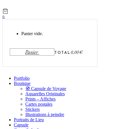
0
Panier vide.
Panier
0,00
€
TOTAL
Portfolio
Boutique
🧭 Capsule de Voyage
Aquarelles Originales
Prints – Affiches
Cartes postales
Stickers
Illustrations à peindre
Portraits de Lieu
Capsule