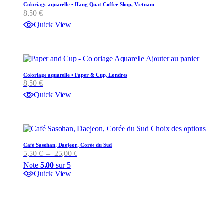
Coloriage aquarelle • Hang Quat Coffee Shop, Vietnam
8,50
€
Quick View
Ajouter au panier
Coloriage aquarelle • Paper & Cup, Londres
8,50
€
Quick View
Ce
Choix des options
pro
a
Café Sasohan, Daejeon, Corée du Sud
Plage
5,50
€
–
25,00
€
plu
de
vari
Note
5.00
sur 5
prix :
Les
Quick View
5,50 €
opt
à
peu
25,00 €
être
cho
sur