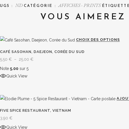
ND
AFFICHES - PRINTS
UGS :
CATÉGORIE :
ÉTIQUETT
VOUS AIMEREZ 
Ce
CHOIX DES OPTIONS
prod
CAFÉ SASOHAN, DAEJEON, CORÉE DU SUD
a
Plage
5,50
€
–
25,00
€
plusi
de
Note
5.00
sur 5
varia
prix :
Quick View
Les
5,50 €
opti
à
peuv
25,00 €
AJOU
être
choi
FIVE SPICE RESTAURANT, VIETNAM
sur
3,90
€
la
Quick View