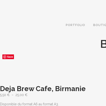
PORTFOLIO
BOUTI
Save
Save
Save
Save
Save
Deja Brew Cafe, Birmanie
Plage
5,50
€
–
25,00
€
de
Disponible du format A6 au format A3.