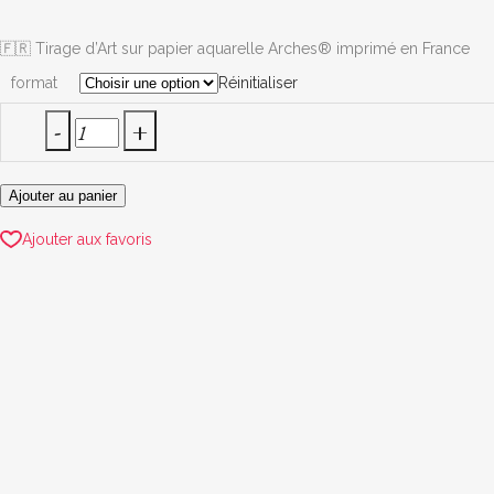
prix :
5,50 €
🇫🇷 Tirage d’Art sur papier aquarelle Arches® imprimé en France
à
format
Réinitialiser
25,00 €
Deja
Brew
Ajouter au panier
Cafe,
Birmanie
Ajouter aux favoris
quantity