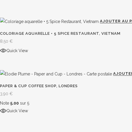
page
du
prod
AJOUTER AU P
COLORIAGE AQUARELLE • 5 SPICE RESTAURANT, VIETNAM
8,50
€
Quick View
AJOUTER
PAPER & CUP COFFEE SHOP, LONDRES
3,90
€
Note
5.00
sur 5
Quick View