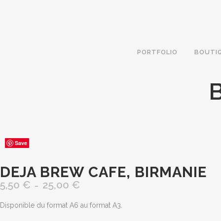
PORTFOLIO
BOUTI
Save
Save
Save
Save
Save
DEJA BREW CAFE, BIRMANIE
5,50
€
25,00
€
Plage
–
de
Disponible du format A6 au format A3.
prix :