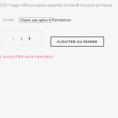
5,50 €
🇫🇷 Tirage d’Art sur papier aquarelle Arches® imprimé en France
à
25,00 €
format
Réinitialiser
AJOUTER AU PANIER
Deja
Brew
AJOUTER AUX FAVORIS
Cafe,
Birmanie
quantity