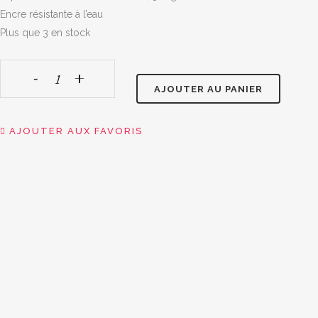
Encre résistante à l’eau
Plus que 3 en stock
AJOUTER AU PANIER
Coloriage
aquarelle
AJOUTER AUX FAVORIS
•
Café
Sasohan
quantity