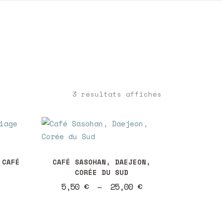
Trié
3 résultats affichés
du
plus
Ce
produit
 CAFÉ
CAFÉ SASOHAN, DAEJEON,
CORÉE DU SUD
a
récent
Plage
5,50
€
–
25,00
€
plusieurs
de
variations.
prix :
au
5,50 €
Les
à