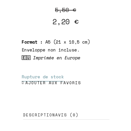
Le
Le
5,50
€
prix
prix
2,20
€
initial
actuel
était :
est :
5,50 €.
2,20 €.
Format :
A5 (21 x 10,5 cm)
Enveloppe non incluse.
🇪🇺
Imprimée en Europe
Rupture de stock
AJOUTER AUX FAVORIS
DESCRIPTION
AVIS (0)