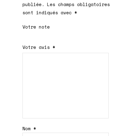
publiée.
Les champs obligatoires
sont indiqués avec
*
Votre note
1 étoile
2 étoiles
3 étoiles
4 étoiles
5 étoiles
Votre avis
*
sur
sur
sur 5
sur 5
sur 5
5
5
Nom
*