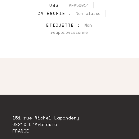
UGS :
AFA50014
CATÉGORIE :
Non classé
ÉTIQUETTE :
Non
réapprovisionné
151 rue Michel Lapandery
69210 L'Arbresle
FRANCE