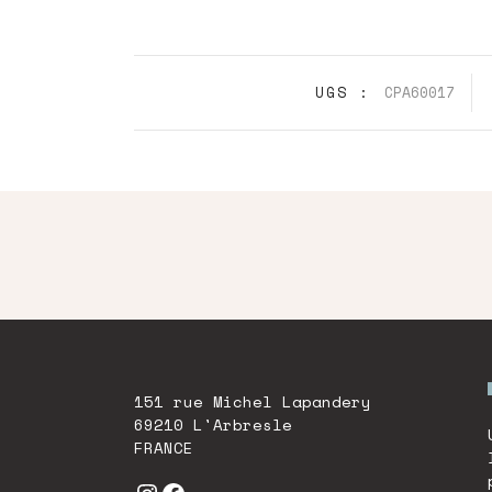
UGS :
CPA60017
151 rue Michel Lapandery
69210 L'Arbresle
FRANCE