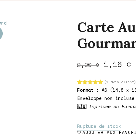
Carte A
Gourma
Le
L
1,16
€
2,90
€
prix
p
initial
a
(
1
avis client
était :
e
Format :
A6 (14,8 x 1
Noté
1
5.00
2,90 €.
1
sur 5
Enveloppe non incluse
basé sur
notation
🇪🇺
Imprimée en Europ
client
Rupture de stock
AJOUTER AUX FAVOR