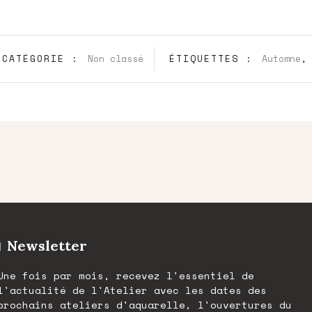
CATÉGORIE :
Non classé
ÉTIQUETTES :
Automne
Newsletter
Une fois par mois, recevez l'essentiel de
l'actualité de l'Atelier avec les dates des
prochains ateliers d'aquarelle, l'ouvertures du