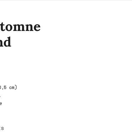
utomne
nd
e
rix
ctuel
)
st :
0,5 cm)
,16 €.
.
e
IS