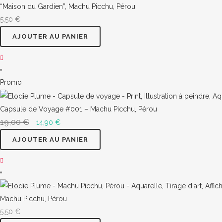
“Maison du Gardien”, Machu Picchu, Pérou
5,50
€
AJOUTER AU PANIER
Produit
Promo
en
promotion
Capsule de Voyage #001 – Machu Picchu, Pérou
19,00
€
Le
Le
14,90
€
prix
prix
AJOUTER AU PANIER
initial
actuel
était :
est :
19,00 €.
14,90 €.
Machu Picchu, Pérou
5,50
€