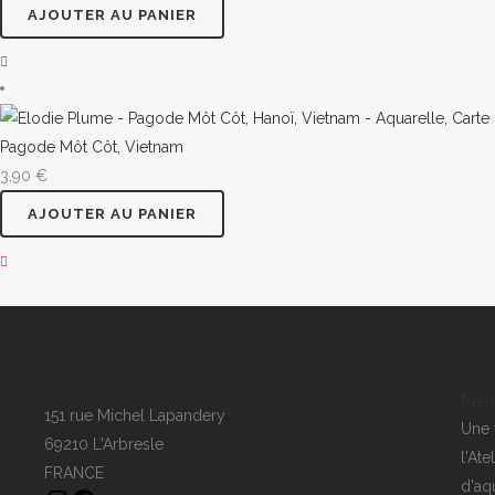
AJOUTER AU PANIER
Pagode Môt Côt, Vietnam
3,90
€
AJOUTER AU PANIER
New
151 rue Michel Lapandery
Une f
69210 L'Arbresle
l'Ate
FRANCE
d'aq