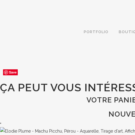
PORTFOLIO
BOUTI
Save
Save
Save
Save
ÇA PEUT VOUS INTÉRES
VOTRE PANIE
NOUVE