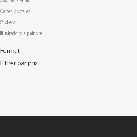
Affiches - Prints
sur
Cartes postales
la
page
Stickers
du
Illustrations à peindre
produit
Format
Filtrer par prix