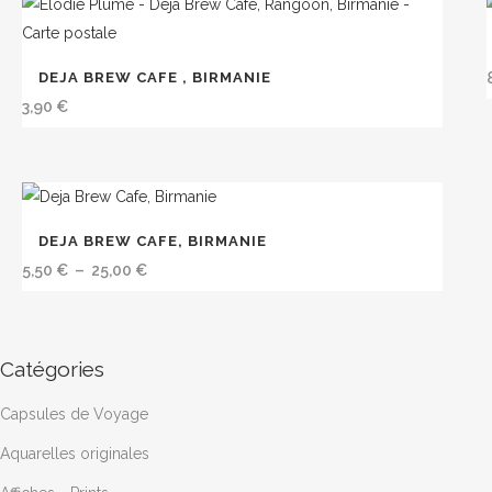
récent
DEJA BREW CAFE , BIRMANIE
au
3,90
€
plus
ancien
Ce
DEJA BREW CAFE, BIRMANIE
produit
Plage
5,50
€
–
25,00
€
a
de
plusieurs
prix :
variations.
5,50 €
Catégories
Les
à
options
25,00 €
Capsules de Voyage
peuvent
être
Aquarelles originales
choisies