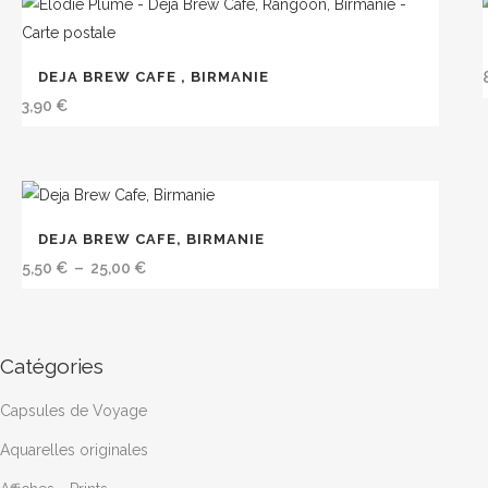
récent
DEJA BREW CAFE , BIRMANIE
au
3,90
€
plus
ancien
Ce
DEJA BREW CAFE, BIRMANIE
produit
Plage
5,50
€
–
25,00
€
a
de
plusieurs
prix :
variations.
5,50 €
Catégories
Les
à
options
25,00 €
Capsules de Voyage
peuvent
être
Aquarelles originales
choisies