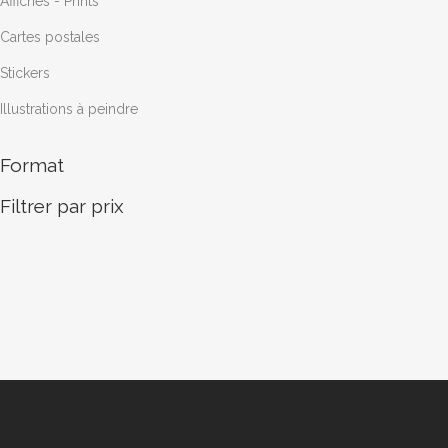
Affiches - Prints
sur
Cartes postales
la
page
Stickers
du
Illustrations à peindre
produit
Format
Filtrer par prix