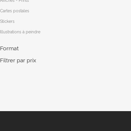
Affiches - Prints
sur
Cartes postales
la
page
Stickers
du
Illustrations à peindre
produit
Format
Filtrer par prix