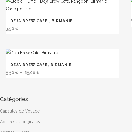
récent
DEJA BREW CAFE , BIRMANIE
au
3,90
€
plus
ancien
Ce
DEJA BREW CAFE, BIRMANIE
produit
Plage
5,50
€
–
25,00
€
a
de
plusieurs
prix :
variations.
5,50 €
Catégories
Les
à
options
25,00 €
Capsules de Voyage
peuvent
être
Aquarelles originales
choisies