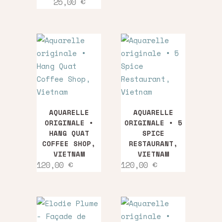
Plage
25,00
€
variations.
options
25,00 €
de
prix :
Les
peuvent
5,50 €
options
être
à
25,00 €
peuvent
choisies
être
sur
choisies
la
sur
page
la
du
page
produit
AQUARELLE
AQUARELLE
du
ORIGINALE •
ORIGINALE • 5
HANG QUAT
SPICE
produit
COFFEE SHOP,
RESTAURANT,
VIETNAM
VIETNAM
120,00
€
120,00
€