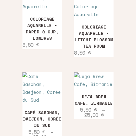
au
COLORIAGE
plus
AQUARELLE •
COLORIAGE
PAPER & CUP,
AQUARELLE •
LONDRES
ancien
LITCHI BLOSSOM
8,50
€
TEA ROOM
8,50
€
Ce
DEJA BREW
produit
CAFE, BIRMANIE
Ce
a
5,50
€
–
CAFÉ SASOHAN,
Plage
25,00
€
produit
plusieurs
DAEJEON, CORÉE
de
a
variations.
prix :
DU SUD
5,50 €
plusieurs
Les
5,50
€
–
à