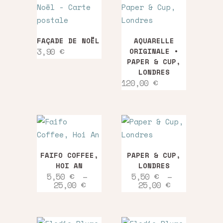
FAÇADE DE NOËL
AQUARELLE
3,90
€
ORIGINALE •
PAPER & CUP,
LONDRES
120,00
€
Ce
Ce
FAIFO COFFEE,
PAPER & CUP,
produit
produit
HOI AN
LONDRES
a
a
5,50
€
–
5,50
€
–
Plage
Plage
25,00
€
25,00
€
plusieurs
plusieurs
de
de
variations.
variations.
prix :
prix :
5,50 €
5,50 €
Les
Les
à
à