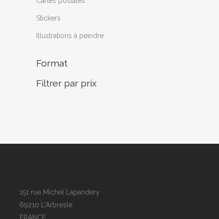
Cartes postales
Stickers
Illustrations à peindre
Format
Filtrer par prix
151 rue Michel Lapandery
69210 L'Arbresle
FRANCE