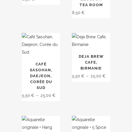
récent
TEA ROOM
8,50
€
au
plus
ancien
Ce
DEJA BREW
Ce
produit
CAFE,
CAFÉ
produit
a
BIRMANIE
SASOHAN,
a
plusieurs
Plage
DAEJEON,
5,50
€
–
25,00
€
CORÉE DU
plusieurs
variations.
de
SUD
variations.
Les
prix :
Plage
5,50
€
–
25,00
€
Les
options
5,50 €
de
options
peuvent
à
prix :
peuvent
être
25,00 €
5,50 €
être
choisies
à
choisies
sur