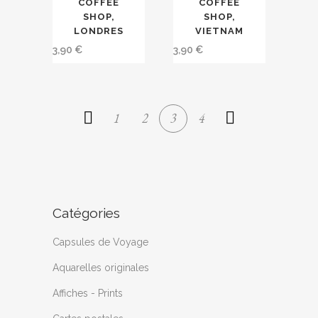
COFFEE
COFFEE
page
page
SHOP,
SHOP,
du
du
LONDRES
VIETNAM
produit
produit
3,90
€
3,90
€
1
2
3
4
Catégories
Capsules de Voyage
Aquarelles originales
Affiches - Prints