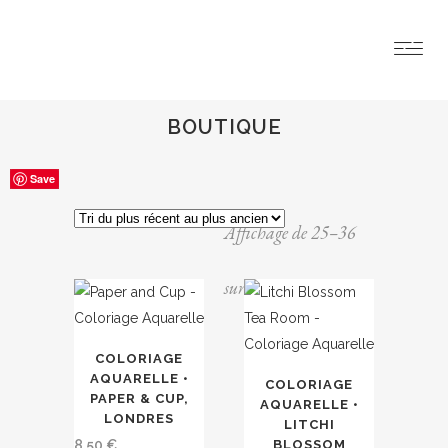
BOUTIQUE
Save
Save
Save
Save
Save
Save
Save
Save
Save
Save
Save
Save
Affichage de 25–36
Trié
sur 42 résultats
du
COLORIAGE
AQUARELLE •
COLORIAGE
plus
PAPER & CUP,
AQUARELLE •
LONDRES
LITCHI
8,50
€
BLOSSOM