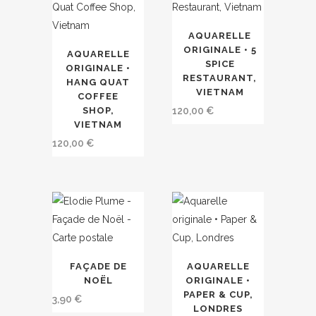
25,00 €
sur
la
la
page
AQUARELLE
page
du
ORIGINALE • 5
AQUARELLE
SPICE
du
produit
ORIGINALE •
RESTAURANT,
HANG QUAT
produit
VIETNAM
COFFEE
SHOP,
120,00
€
VIETNAM
120,00
€
FAÇADE DE
AQUARELLE
NOËL
ORIGINALE •
PAPER & CUP,
3,90
€
LONDRES