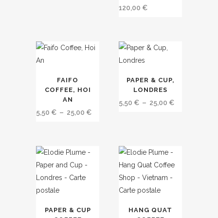
120,00
€
Ce
Ce
FAIFO
PAPER & CUP,
produit
produit
COFFEE, HOI
LONDRES
a
a
AN
Plage
5,50
€
–
25,00
€
plusieurs
plusieurs
Plage
5,50
€
–
25,00
€
de
variations.
variations.
de
prix :
Les
Les
prix :
5,50 €
options
options
5,50 €
à
peuvent
peuvent
à
25,00 €
être
être
25,00 €
choisies
choisies
sur
sur
PAPER & CUP
HANG QUAT
la
la