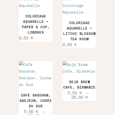
au
COLORIAGE
plus
AQUARELLE •
COLORIAGE
PAPER & CUP,
AQUARELLE •
LONDRES
ancien
LITCHI BLOSSOM
8,50
€
TEA ROOM
8,50
€
Ce
DEJA BREW
produit
CAFE, BIRMANIE
Ce
a
5,50
€
–
CAFÉ SASOHAN,
Plage
25,00
€
produit
plusieurs
DAEJEON, CORÉE
de
a
variations.
prix :
DU SUD
5,50 €
plusieurs
Les
5,50
€
–
à