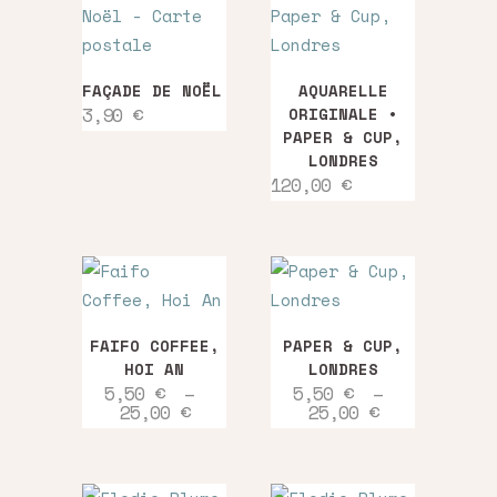
FAÇADE DE NOËL
AQUARELLE
3,90
€
ORIGINALE •
PAPER & CUP,
LONDRES
120,00
€
Ce
Ce
FAIFO COFFEE,
PAPER & CUP,
produit
produit
HOI AN
LONDRES
a
a
5,50
€
–
5,50
€
–
Plage
Plage
25,00
€
25,00
€
plusieurs
plusieurs
de
de
variations.
variations.
prix :
prix :
5,50 €
5,50 €
Les
Les
à
à