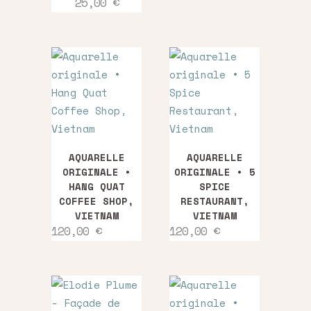
Plage
25,00
€
variations.
options
25,00 €
de
prix :
Les
peuvent
5,50 €
options
être
à
25,00 €
peuvent
choisies
être
sur
choisies
la
sur
page
la
du
page
produit
AQUARELLE
AQUARELLE
du
ORIGINALE •
ORIGINALE • 5
HANG QUAT
SPICE
produit
COFFEE SHOP,
RESTAURANT,
VIETNAM
VIETNAM
120,00
€
120,00
€