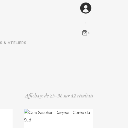
0
S & ATELIERS
Trié
Affichage de 25–36 sur 42 résultats
du
plus
Ce