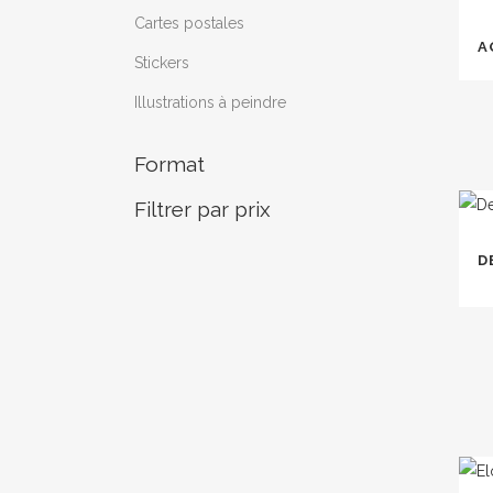
Cartes postales
A
Stickers
Illustrations à peindre
Format
Filtrer par prix
Ce
prod
D
a
plus
varia
Les
opti
peuv
être
choi