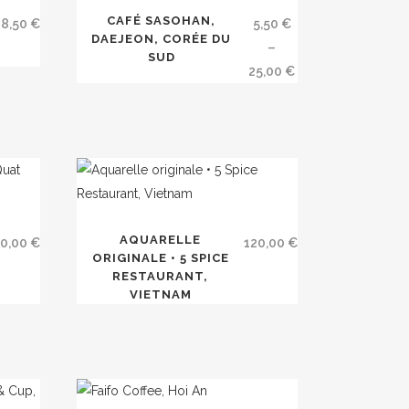
produit
CAFÉ SASOHAN,
8,50
€
5,50
€
DAEJEON, CORÉE DU
récent
a
–
SUD
plusieurs
Plage
25,00
€
variations.
au
de
Les
prix :
options
5,50 €
plus
peuvent
à
être
25,00 €
ancien
choisies
sur
AQUARELLE
20,00
€
120,00
€
la
ORIGINALE • 5 SPICE
RESTAURANT,
page
VIETNAM
du
produit