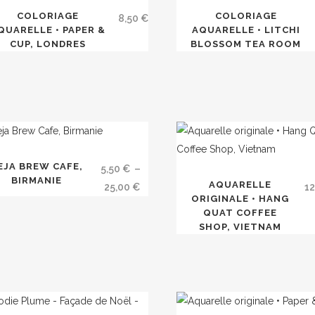
COLORIAGE
COLORIAGE
8,50
€
QUARELLE • PAPER &
AQUARELLE • LITCHI
CUP, LONDRES
BLOSSOM TEA ROOM
uit
EJA BREW CAFE,
5,50
€
–
BIRMANIE
AQUARELLE
Plage
25,00
€
1
ORIGINALE • HANG
ieurs
de
QUAT COFFEE
tions.
prix :
SHOP, VIETNAM
5,50 €
ons
à
ent
25,00 €
sies