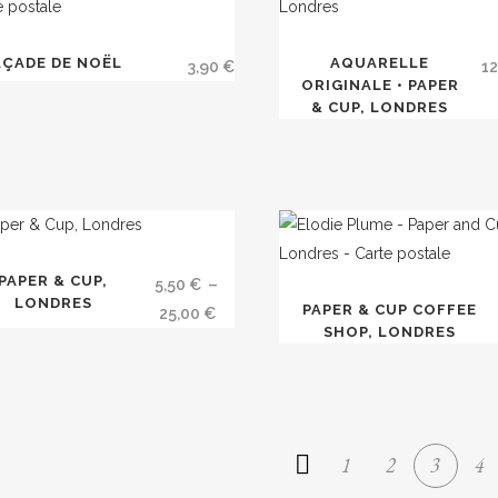
AÇADE DE NOËL
AQUARELLE
3,90
€
1
e
ORIGINALE • PAPER
& CUP, LONDRES
uit
uit
PAPER & CUP,
5,50
€
–
LONDRES
PAPER & CUP COFFEE
Plage
25,00
€
SHOP, LONDRES
ieurs
de
tions.
prix :
5,50 €
ons
à
ent
25,00 €
1
2
3
4