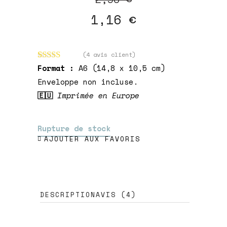
prix
prix
1,16
€
initial
actuel
était :
est :
2,90 €.
1,16 €.
(
4
avis client)
Noté
4
5.00
Format :
A6 (14,8 x 10,5 cm)
sur 5 basé
Enveloppe non incluse.
sur
notations
🇪🇺
Imprimée en Europe
client
Rupture de stock
AJOUTER AUX FAVORIS
DESCRIPTION
AVIS (4)