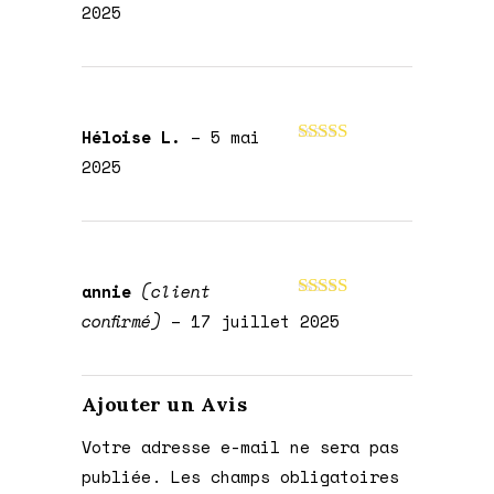
Note
5
sur 5
2025
Héloise L.
–
5 mai
Note
5
sur 5
2025
annie
(client
Note
5
sur 5
confirmé)
–
17 juillet 2025
Ajouter un Avis
Votre adresse e-mail ne sera pas
publiée.
Les champs obligatoires