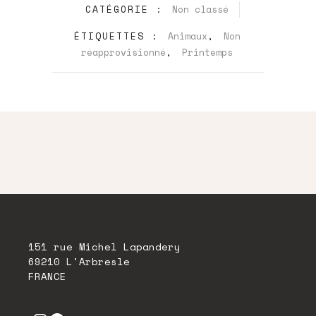
CATÉGORIE :
Non classé
ÉTIQUETTES :
Animaux
,
Non
réapprovisionné
,
Printemps
151 rue Michel Lapandery
69210 L'Arbresle
FRANCE