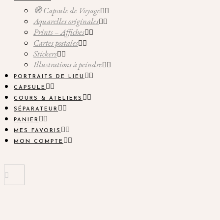
🧭 Capsule de Voyage
Aquarelles originales
Prints – Affiches
Cartes postales
Stickers
Illustrations à peindre
PORTRAITS DE LIEU
CAPSULE
COURS & ATELIERS
SÉPARATEUR
PANIER
MES FAVORIS
MON COMPTE