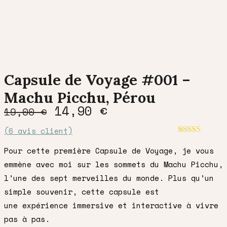
Capsule de Voyage #001 –
Machu Picchu, Pérou
Le
Le
14,90
€
19,00
€
prix
prix
(
6
avis client)
initial
actuel
Noté
6
5.00
était :
est :
sur 5 basé
Pour cette première Capsule de Voyage, je vous
sur
19,00 €.
14,90 €.
emmène avec moi sur les sommets du Machu Picchu,
notations
client
l’une des sept merveilles du monde. Plus qu’un
simple souvenir, cette capsule est
une
expérience immersive et interactive
à vivre
pas à pas.