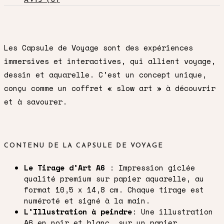
AVIS (6)
Picchu,
Pérou
quantity
Les Capsule de Voyage sont des
expériences
immersives et interactives,
qui allient voyage,
dessin et aquarelle. C’est un concept unique,
conçu comme un coffret « slow art » à découvrir
et à savourer.
CONTENU DE LA CAPSULE DE VOYAGE
Le Tirage d’Art A6
: Impression giclée
qualité premium sur papier aquarelle, au
format 10,5 x 14,8 cm. Chaque tirage est
numéroté et signé à la main.
L’Illustration à peindre
: Une illustration
A6 en noir et blanc, sur un papier