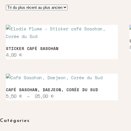
du
plus
récent
STICKER CAFÉ SASOHAN
au
4,00
€
plus
ancien
Ce
CAFÉ SASOHAN, DAEJEON, CORÉE DU SUD
produit
Plage
5,50
€
–
25,00
€
a
de
prix :
plusieurs
5,50 €
variations.
à
25,00 €
Catégories
Les
options