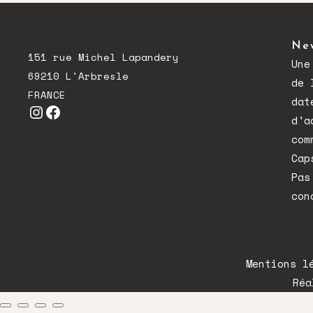
New
151 rue Michel Lapandery
Une
69210 L'Arbresle
de 
FRANCE
dat
Instagram
Facebook
d'a
com
Cap
Pas
con
Mentions l
Réa