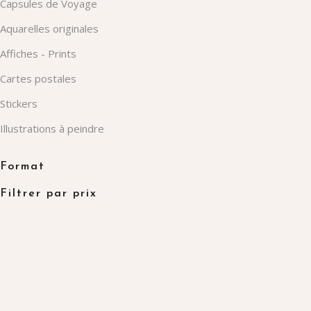
Capsules de Voyage
peuvent
Aquarelles originales
être
choisies
Affiches - Prints
sur
Cartes postales
la
Stickers
page
du
Illustrations à peindre
produit
Format
Filtrer par prix