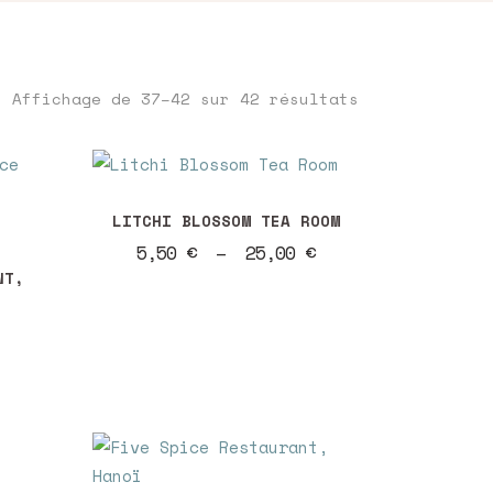
Trié
Affichage de 37–42 sur 42 résultats
du
Ce
plus
produit
LITCHI BLOSSOM TEA ROOM
a
Plage
5,50
€
–
25,00
€
de
plusieurs
NT,
récent
prix :
variations.
5,50 €
à
Les
au
25,00 €
options
peuvent
plus
être
choisies
ancien
sur