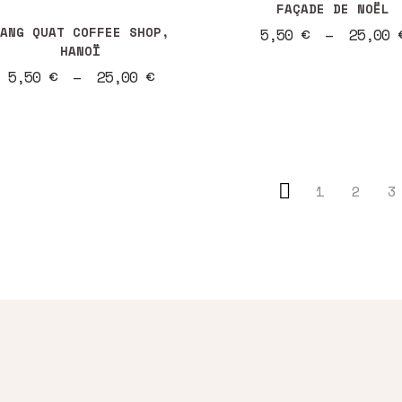
produit
FAÇADE DE NOËL
duit
a
ANG QUAT COFFEE SHOP,
5,50
€
–
25,00
HANOÏ
plusieurs
Plage
5,50
€
–
25,00
€
sieurs
variations.
de
iations.
Les
prix :
5,50 €
options
à
ions
peuvent
25,00 €
vent
être
1
2
3
e
choisies
isies
sur
la
page
e
du
produit
duit