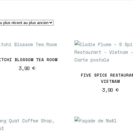
ITCHI BLOSSOM TEA ROOM
3,90
€
FIVE SPICE RESTAURA
VIETNAM
3,90
€
Ce