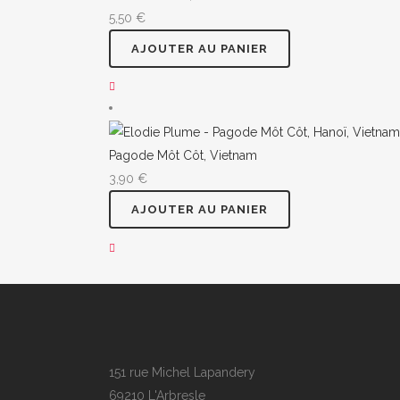
5,50
€
AJOUTER AU PANIER
Pagode Môt Côt, Vietnam
3,90
€
AJOUTER AU PANIER
151 rue Michel Lapandery
69210 L'Arbresle