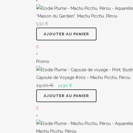
“Maison du Gardien”, Machu Picchu, Pérou
5,50
€
AJOUTER AU PANIER
Produit
Promo
en
promotion
Capsule de Voyage #001 – Machu Picchu, Pérou
19,00
€
Le
Le
14,90
€
prix
prix
AJOUTER AU PANIER
initial
actuel
était :
est :
19,00 €.
14,90 €.
Machu Picchu, Pérou