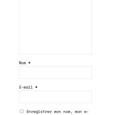
5
5
Nom
*
E-mail
*
Enregistrer mon nom, mon e-