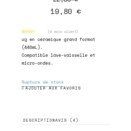
prix
prix
19,80
€
initial
actuel
était :
est :
22,00 €.
19,80 €.
(
4
avis client)
Noté
4
5.00
ug en céramique grand format
sur 5 basé
(440mL).
sur
notations
Compatible lave-vaisselle et
client
micro-ondes.
Rupture de stock
AJOUTER AUX FAVORIS
DESCRIPTION
AVIS (4)