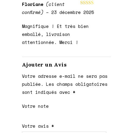
Floriane
(client
Note
5
sur 5
confirmé)
–
23 décembre 2025
Magnifique ! Et très bien
emballé, livraison
attentionnée. Merci !
Ajouter un Avis
Votre adresse e-mail ne sera pas
publiée.
Les champs obligatoires
sont indiqués avec
*
Votre note
1 étoile
2 étoiles
3 étoiles
4 étoiles
5 étoiles
Votre avis
*
sur
sur
sur 5
sur 5
sur 5