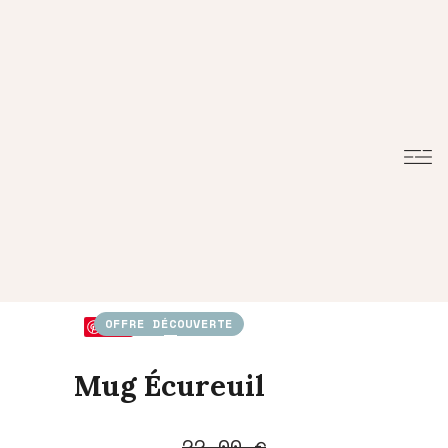
OFFRE DÉCOUVERTE
Save
Mug Écureuil
Le
Le
22,00
€