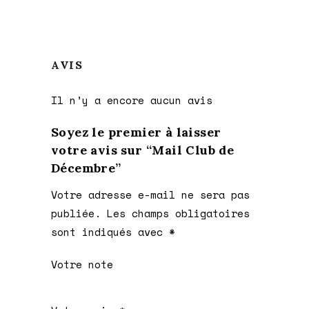
AVIS
Il n’y a encore aucun avis
Soyez le premier à laisser
votre avis sur “Mail Club de
Décembre”
Votre adresse e-mail ne sera pas
publiée.
Les champs obligatoires
sont indiqués avec
*
Votre note
1 étoile
2 étoiles
3 étoiles
4 étoiles
5 étoiles