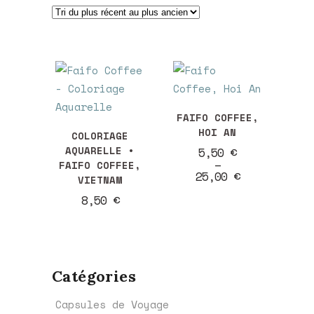
du
plus
récent
Ce
au
FAIFO COFFEE,
produit
HOI AN
COLORIAGE
a
AQUARELLE •
Plage
5,50
€
plus
plusieurs
de
–
FAIFO COFFEE,
prix :
25,00
€
variations.
VIETNAM
5,50 €
ancien
Les
à
8,50
€
25,00 €
options
peuvent
être
choisies
Catégories
sur
Capsules de Voyage
la