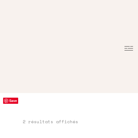
Save
Save
Trié
2 résultats affichés