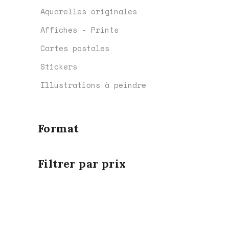
page
Aquarelles originales
du
Affiches - Prints
produit
Cartes postales
Stickers
Illustrations à peindre
Format
Filtrer par prix